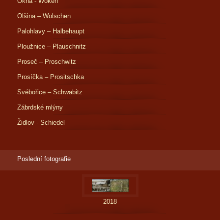
Okna - Woken
Olšina – Wolschen
Palohlavy – Halbehaupt
Ploužnice – Plauschnitz
Proseč – Proschwitz
Prosíčka – Prositschka
Svébořice – Schwabitz
Zábrdské mlýny
Židlov - Schiedel
Poslední fotografie
2018