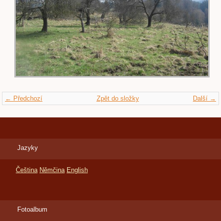
← Předchozí
Zpět do složky
Další →
Jazyky
Čeština
Němčina
English
Fotoalbum