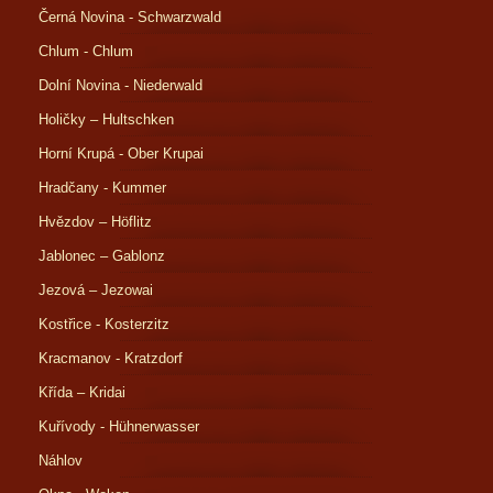
Černá Novina - Schwarzwald
Chlum - Chlum
Dolní Novina - Niederwald
Holičky – Hultschken
Horní Krupá - Ober Krupai
Hradčany - Kummer
Hvězdov – Höflitz
Jablonec – Gablonz
Jezová – Jezowai
Kostřice - Kosterzitz
Kracmanov - Kratzdorf
Křída – Kridai
Kuřívody - Hühnerwasser
Náhlov