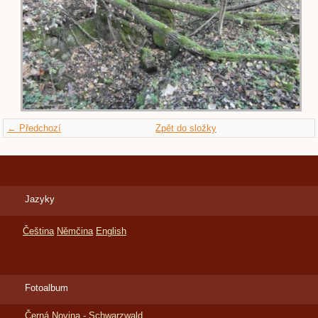
← Předchozí
Zpět do složky
Jazyky
Čeština
Němčina
English
Fotoalbum
Černá Novina - Schwarzwald