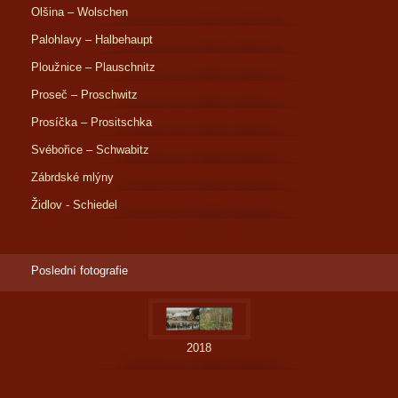
Olšina – Wolschen
Palohlavy – Halbehaupt
Ploužnice – Plauschnitz
Proseč – Proschwitz
Prosíčka – Prositschka
Svébořice – Schwabitz
Zábrdské mlýny
Židlov - Schiedel
Poslední fotografie
2018