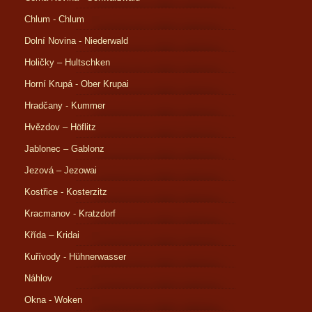
Chlum - Chlum
Dolní Novina - Niederwald
Holičky – Hultschken
Horní Krupá - Ober Krupai
Hradčany - Kummer
Hvězdov – Höflitz
Jablonec – Gablonz
Jezová – Jezowai
Kostřice - Kosterzitz
Kracmanov - Kratzdorf
Křída – Kridai
Kuřívody - Hühnerwasser
Náhlov
Okna - Woken