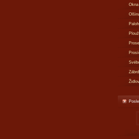
Okna
Olšin
Paloh
Plouž
Prose
Prosí
Svébo
Zábr
Židlo
Posle