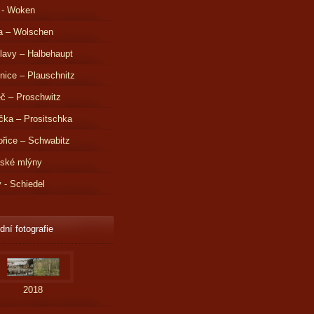
 - Woken
a – Wolschen
lavy – Halbehaupt
nice – Plauschnitz
č – Proschwitz
čka – Prositschka
řice – Schwabitz
dské mlýny
v - Schiedel
dní fotografie
2018