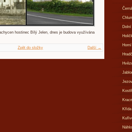
Černá
Chlu
Dolní
chycen hostinec Bílý Jelen, dnes je budova využívána
Holič
Horní
Zpět do složky
Další →
Hrad
Hvězd
Jablo
Jezov
Kostř
Kracm
Křída
Kuřív
Náhl