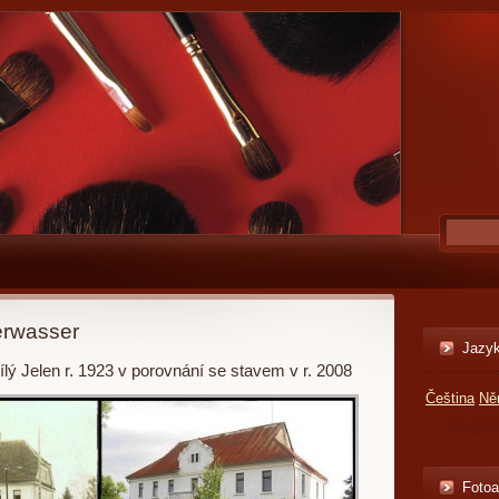
erwasser
Jazy
ílý Jelen r. 1923 v porovnání se stavem v r. 2008
Čeština
Ně
Foto