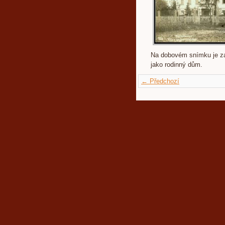
Na dobovém snímku je za
jako rodinný dům.
← Předchozí