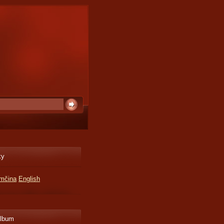
ky
mčina
English
album