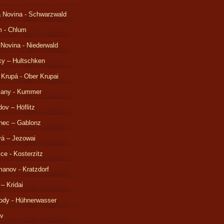
 Novina - Schwarzwald
m - Chlum
 Novina - Niederwald
ky – Hultschken
 Krupá - Ober Krupai
čany - Kummer
ov – Höflitz
nec – Gablonz
á – Jezowai
ice - Kosterzitz
anov - Kratzdorf
 – Kridai
ody - Hühnerwasser
ov