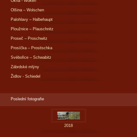
Okna - Woken
Olšina – Wolschen
Palohlavy – Halbehaupt
Ploužnice – Plauschnitz
Proseč – Proschwitz
Prosíčka – Prositschka
Svébořice – Schwabitz
Zábrdské mlýny
Židlov - Schiedel
Poslední fotografie
2018