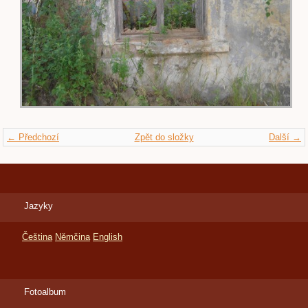
← Předchozí
Zpět do složky
Další →
Jazyky
Čeština
Němčina
English
Fotoalbum