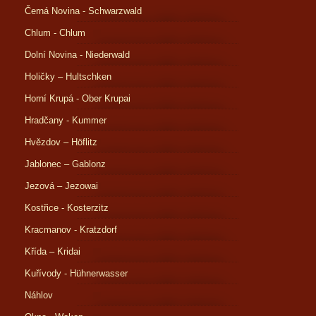
Černá Novina - Schwarzwald
Chlum - Chlum
Dolní Novina - Niederwald
Holičky – Hultschken
Horní Krupá - Ober Krupai
Hradčany - Kummer
Hvězdov – Höflitz
Jablonec – Gablonz
Jezová – Jezowai
Kostřice - Kosterzitz
Kracmanov - Kratzdorf
Křída – Kridai
Kuřívody - Hühnerwasser
Náhlov