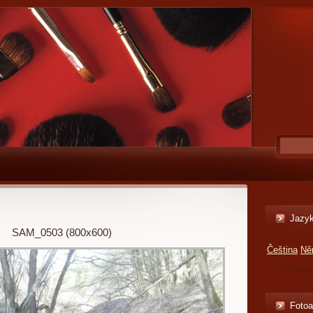
Jazy
SAM_0503 (800x600)
Čeština
Ně
Foto