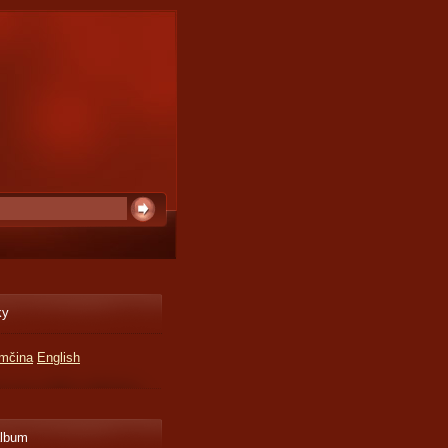
ky
mčina
English
album