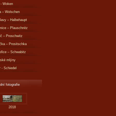
 - Woken
a – Wolschen
lavy – Halbehaupt
nice – Plauschnitz
č – Proschwitz
čka – Prositschka
řice – Schwabitz
dské mlýny
v - Schiedel
dní fotografie
2018