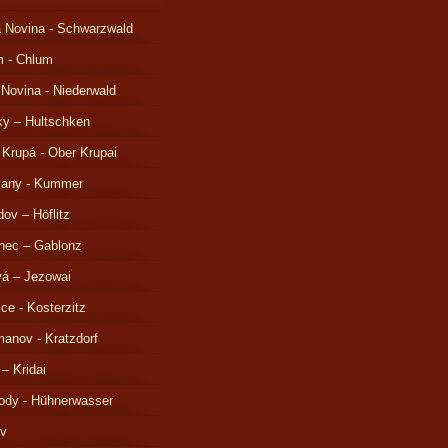
 Novina - Schwarzwald
m - Chlum
 Novina - Niederwald
ky – Hultschken
 Krupá - Ober Krupai
čany - Kummer
ov – Höflitz
nec – Gablonz
á – Jezowai
ice - Kosterzitz
anov - Kratzdorf
 – Kridai
ody - Hühnerwasser
ov