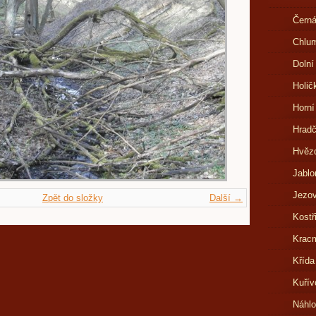
Černá
Chlu
Dolní
Holič
Horní
Hrad
Hvězd
Jablo
Jezov
Zpět do složky
Další →
Kostř
Kracm
Křída
Kuřív
Náhl