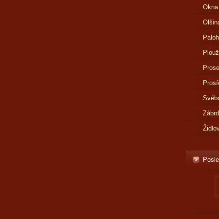
Okna
Olšin
Paloh
Plouž
Prose
Prosí
Svébo
Zábr
Židlo
Posle