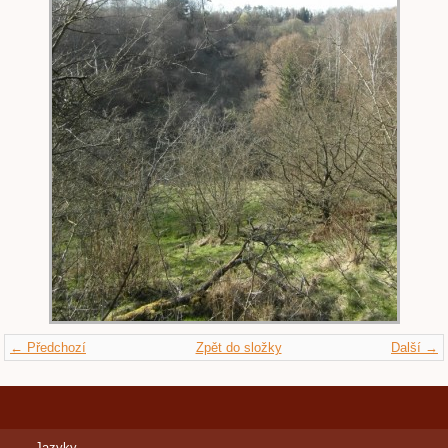
← Předchozí
Zpět do složky
Další →
Jazyky