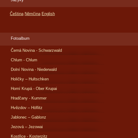
Čeština
Němčina
English
Fotoalbum
Černá Novina - Schwarzwald
Chlum - Chlum
Dolní Novina - Niederwald
Holičky – Hultschken
Horní Krupá - Ober Krupai
Hradčany - Kummer
Hvězdov – Höflitz
Jablonec – Gablonz
Jezová – Jezowai
Kostřice - Kosterzitz