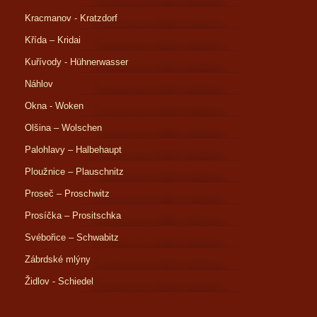
Kracmanov - Kratzdorf
Křída – Kridai
Kuřívody - Hühnerwasser
Náhlov
Okna - Woken
Olšina – Wolschen
Palohlavy – Halbehaupt
Ploužnice – Plauschnitz
Proseč – Proschwitz
Prosíčka – Prositschka
Svébořice – Schwabitz
Zábrdské mlýny
Židlov - Schiedel