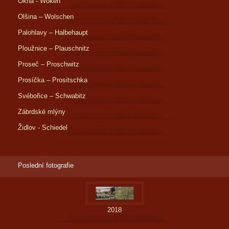
Okna - Woken
Olšina – Wolschen
Palohlavy – Halbehaupt
Ploužnice – Plauschnitz
Proseč – Proschwitz
Prosíčka – Prositschka
Svébořice – Schwabitz
Zábrdské mlýny
Židlov - Schiedel
Poslední fotografie
2018