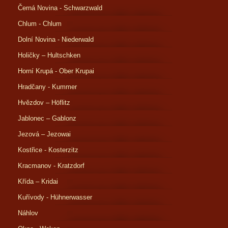
Černá Novina - Schwarzwald
Chlum - Chlum
Dolní Novina - Niederwald
Holičky – Hultschken
Horní Krupá - Ober Krupai
Hradčany - Kummer
Hvězdov – Höflitz
Jablonec – Gablonz
Jezová – Jezowai
Kostřice - Kosterzitz
Kracmanov - Kratzdorf
Křída – Kridai
Kuřívody - Hühnerwasser
Náhlov