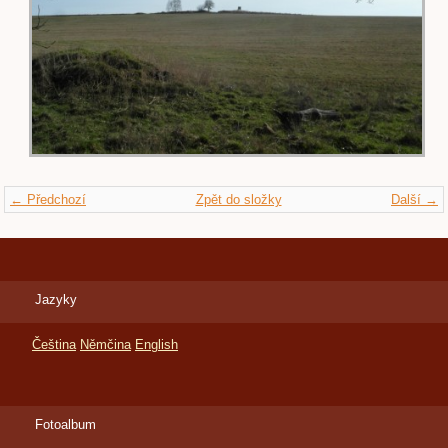
← Předchozí
Zpět do složky
Další →
Jazyky
Čeština
Němčina
English
Fotoalbum