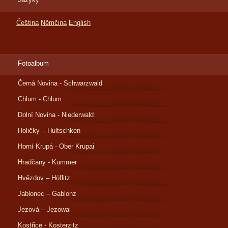
Čeština
Němčina
English
Fotoalbum
Černá Novina - Schwarzwald
Chlum - Chlum
Dolní Novina - Niederwald
Holičky – Hultschken
Horní Krupá - Ober Krupai
Hradčany - Kummer
Hvězdov – Höflitz
Jablonec – Gablonz
Jezová – Jezowai
Kostřice - Kosterzitz