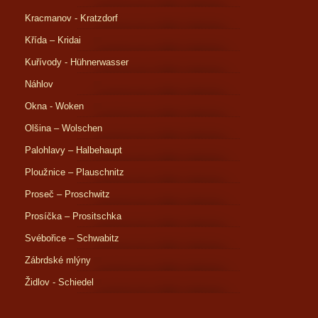
Kracmanov - Kratzdorf
Křída – Kridai
Kuřívody - Hühnerwasser
Náhlov
Okna - Woken
Olšina – Wolschen
Palohlavy – Halbehaupt
Ploužnice – Plauschnitz
Proseč – Proschwitz
Prosíčka – Prositschka
Svébořice – Schwabitz
Zábrdské mlýny
Židlov - Schiedel