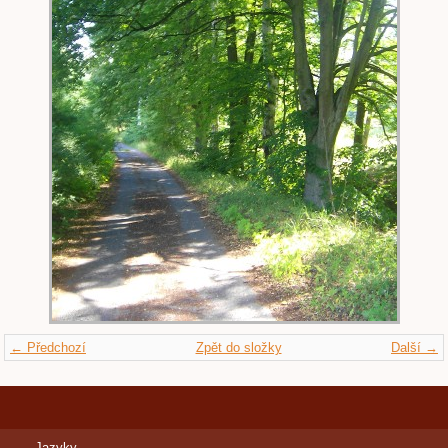
← Předchozí
Zpět do složky
Další →
Jazyky