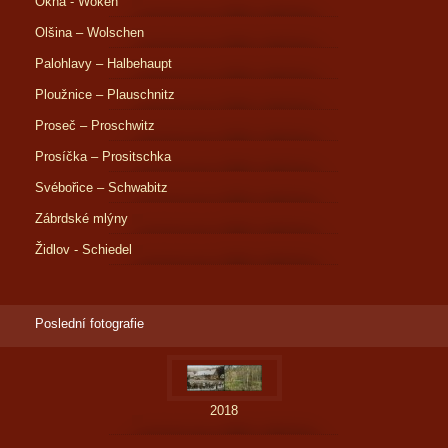
Okna - Woken
Olšina – Wolschen
Palohlavy – Halbehaupt
Ploužnice – Plauschnitz
Proseč – Proschwitz
Prosíčka – Prositschka
Svébořice – Schwabitz
Zábrdské mlýny
Židlov - Schiedel
Poslední fotografie
2018