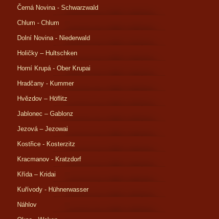
Černá Novina - Schwarzwald
Chlum - Chlum
Dolní Novina - Niederwald
Holičky – Hultschken
Horní Krupá - Ober Krupai
Hradčany - Kummer
Hvězdov – Höflitz
Jablonec – Gablonz
Jezová – Jezowai
Kostřice - Kosterzitz
Kracmanov - Kratzdorf
Křída – Kridai
Kuřívody - Hühnerwasser
Náhlov