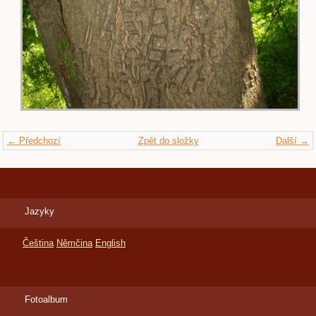
← Předchozí
Zpět do složky
Další →
Jazyky
Čeština
Němčina
English
Fotoalbum