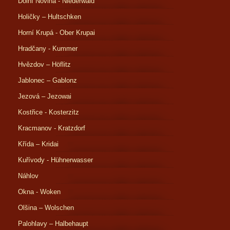
Dolní Novina - Niederwald
Holičky – Hultschken
Horní Krupá - Ober Krupai
Hradčany - Kummer
Hvězdov – Höflitz
Jablonec – Gablonz
Jezová – Jezowai
Kostřice - Kosterzitz
Kracmanov - Kratzdorf
Křída – Kridai
Kuřívody - Hühnerwasser
Náhlov
Okna - Woken
Olšina – Wolschen
Palohlavy – Halbehaupt