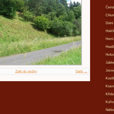
Černá
Chlu
Dolní
Holič
Horní
Hrad
Hvězd
Jablo
Jezov
Zpět do složky
Další →
Kostř
Kracm
Křída
Kuřív
Náhl