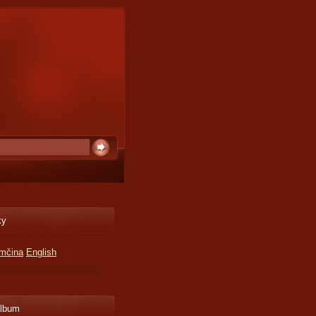
ky
mčina
English
album