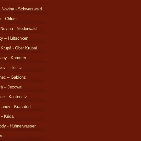
 Novina - Schwarzwald
m - Chlum
 Novina - Niederwald
ky – Hultschken
 Krupá - Ober Krupai
čany - Kummer
ov – Höflitz
nec – Gablonz
á – Jezowai
ice - Kosterzitz
anov - Kratzdorf
 – Kridai
ody - Hühnerwasser
ov