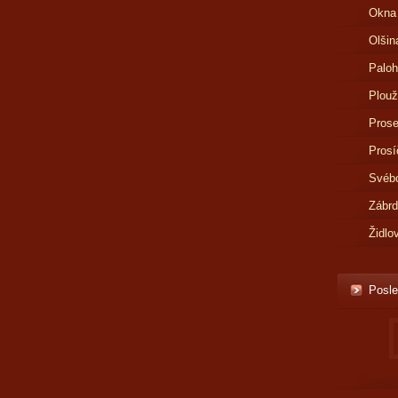
Okna
Olšin
Paloh
Plouž
Prose
Prosí
Svébo
Zábr
Židlo
Posle