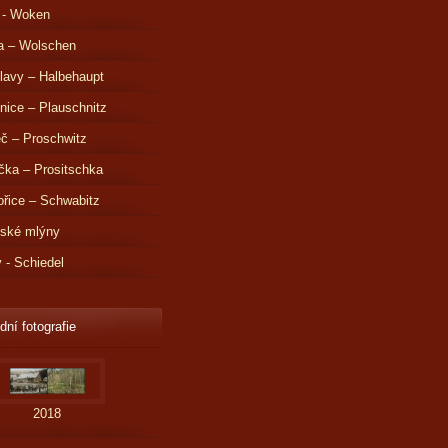
 - Woken
a – Wolschen
lavy – Halbehaupt
nice – Plauschnitz
č – Proschwitz
čka – Prositschka
řice – Schwabitz
dské mlýny
v - Schiedel
dní fotografie
2018