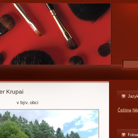
er Krupai
Jazy
v býv. obci
Čeština
Ně
Foto