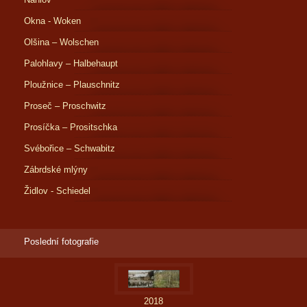
Okna - Woken
Olšina – Wolschen
Palohlavy – Halbehaupt
Ploužnice – Plauschnitz
Proseč – Proschwitz
Prosíčka – Prositschka
Svébořice – Schwabitz
Zábrdské mlýny
Židlov - Schiedel
Poslední fotografie
2018