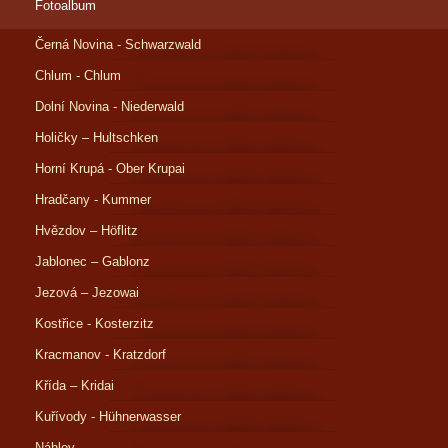
Fotoalbum
Černá Novina - Schwarzwald
Chlum - Chlum
Dolní Novina - Niederwald
Holičky – Hultschken
Horní Krupá - Ober Krupai
Hradčany - Kummer
Hvězdov – Höflitz
Jablonec – Gablonz
Jezová – Jezowai
Kostřice - Kosterzitz
Kracmanov - Kratzdorf
Křída – Kridai
Kuřívody - Hühnerwasser
Náhlov