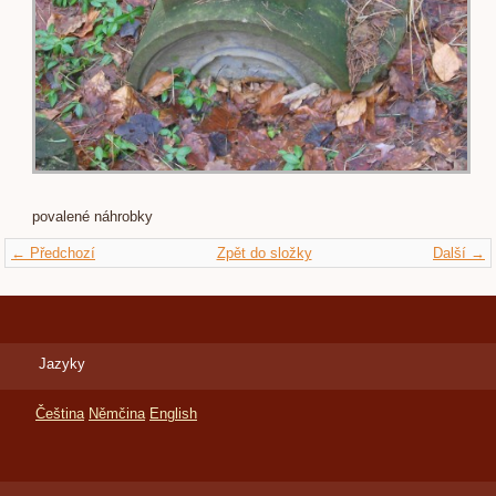
povalené náhrobky
← Předchozí
Zpět do složky
Další →
Jazyky
Čeština
Němčina
English