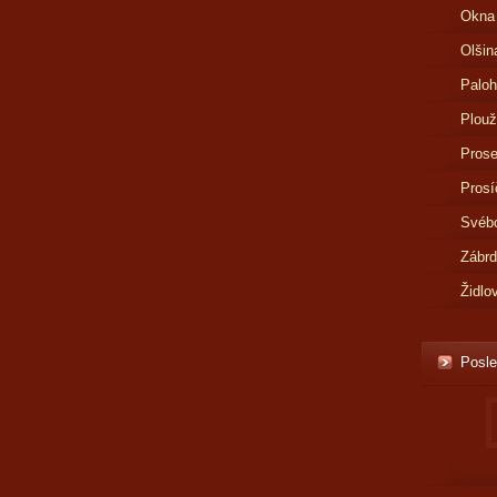
Okna
Olšin
Paloh
Plouž
Prose
Prosí
Svébo
Zábr
Židlo
Posle