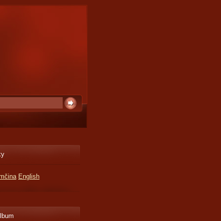
ky
mčina
English
album