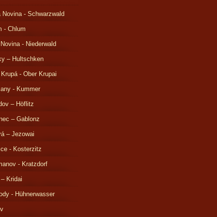
 Novina - Schwarzwald
m - Chlum
 Novina - Niederwald
ky – Hultschken
 Krupá - Ober Krupai
čany - Kummer
ov – Höflitz
nec – Gablonz
á – Jezowai
ice - Kosterzitz
anov - Kratzdorf
 – Kridai
ody - Hühnerwasser
ov