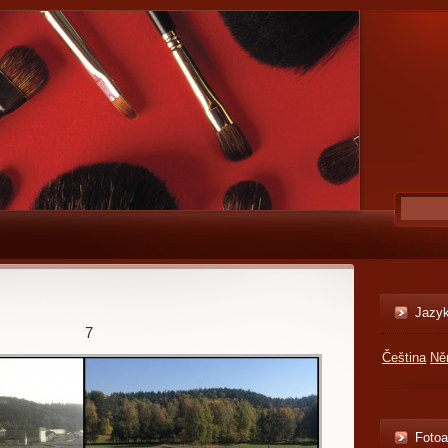
Jazy
7
Čeština
Ně
Foto