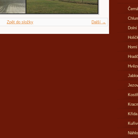
Černá
Chlu
Zpět do složky
Další →
Dolní
Holič
Horní
Hrad
Hvězd
Jablo
Jezov
Kostř
Kracm
Křída
Kuřív
Náhl