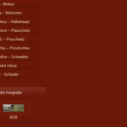
 - Woken
a – Wolschen
lavy – Halbehaupt
nice – Plauschnitz
č – Proschwitz
čka – Prositschka
řice – Schwabitz
dské mlýny
v - Schiedel
dní fotografie
2018