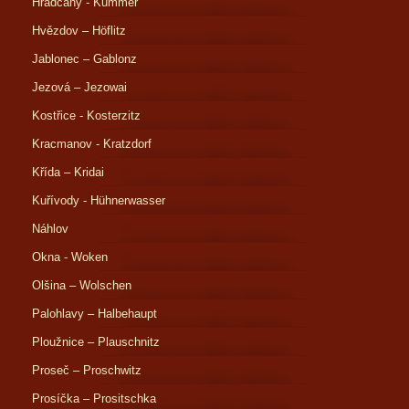
Hradčany - Kummer
Hvězdov – Höflitz
Jablonec – Gablonz
Jezová – Jezowai
Kostřice - Kosterzitz
Kracmanov - Kratzdorf
Křída – Kridai
Kuřívody - Hühnerwasser
Náhlov
Okna - Woken
Olšina – Wolschen
Palohlavy – Halbehaupt
Ploužnice – Plauschnitz
Proseč – Proschwitz
Prosíčka – Prositschka