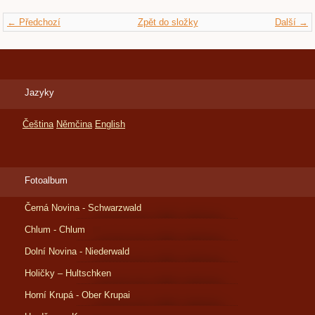
← Předchozí
Zpět do složky
Další →
Jazyky
Čeština
Němčina
English
Fotoalbum
Černá Novina - Schwarzwald
Chlum - Chlum
Dolní Novina - Niederwald
Holičky – Hultschken
Horní Krupá - Ober Krupai