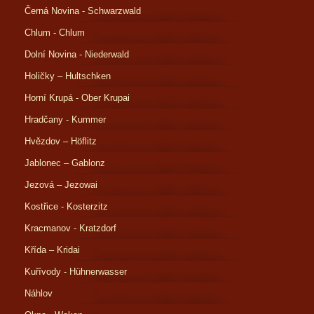
Černá Novina - Schwarzwald
Chlum - Chlum
Dolní Novina - Niederwald
Holičky – Hultschken
Horní Krupá - Ober Krupai
Hradčany - Kummer
Hvězdov – Höflitz
Jablonec – Gablonz
Jezová – Jezowai
Kostřice - Kosterzitz
Kracmanov - Kratzdorf
Křída – Kridai
Kuřívody - Hühnerwasser
Náhlov