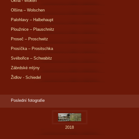
Okna - Woken
Olšina – Wolschen
Palohlavy – Halbehaupt
Ploužnice – Plauschnitz
Proseč – Proschwitz
Prosíčka – Prositschka
Svébořice – Schwabitz
Zábrdské mlýny
Židlov - Schiedel
Poslední fotografie
2018