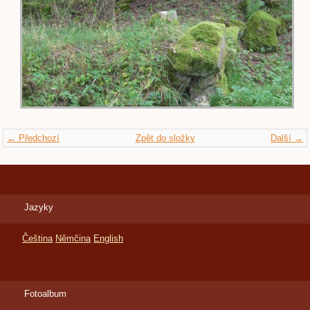
← Předchozí
Zpět do složky
Další →
Jazyky
Čeština
Němčina
English
Fotoalbum