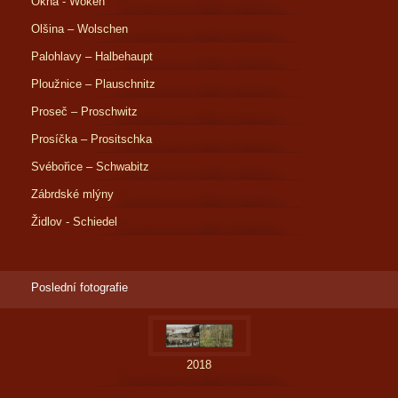
Okna - Woken
Olšina – Wolschen
Palohlavy – Halbehaupt
Ploužnice – Plauschnitz
Proseč – Proschwitz
Prosíčka – Prositschka
Svébořice – Schwabitz
Zábrdské mlýny
Židlov - Schiedel
Poslední fotografie
2018