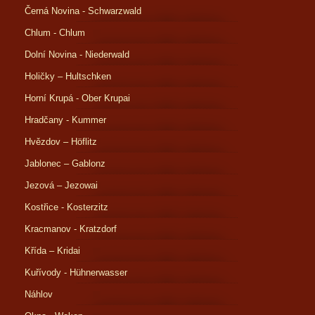
Černá Novina - Schwarzwald
Chlum - Chlum
Dolní Novina - Niederwald
Holičky – Hultschken
Horní Krupá - Ober Krupai
Hradčany - Kummer
Hvězdov – Höflitz
Jablonec – Gablonz
Jezová – Jezowai
Kostřice - Kosterzitz
Kracmanov - Kratzdorf
Křída – Kridai
Kuřívody - Hühnerwasser
Náhlov