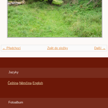
← Předchozí
Zpět do složky
Další →
Jazyky
Čeština
Němčina
English
Fotoalbum