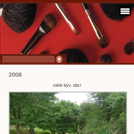
2008
rokle býv. obcí