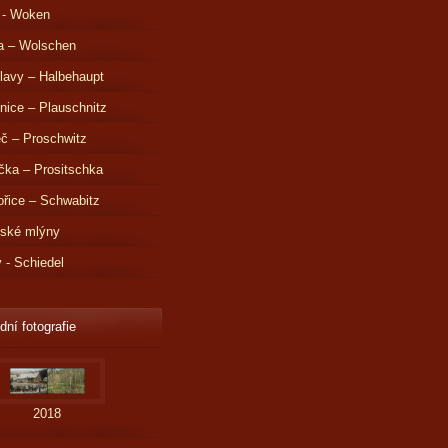
 - Woken
a – Wolschen
lavy – Halbehaupt
nice – Plauschnitz
č – Proschwitz
čka – Prositschka
řice – Schwabitz
dské mlýny
v - Schiedel
dní fotografie
2018