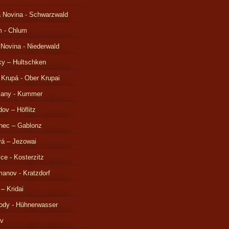
 Novina - Schwarzwald
m - Chlum
 Novina - Niederwald
ky – Hultschken
 Krupá - Ober Krupai
čany - Kummer
ov – Höflitz
nec – Gablonz
á – Jezowai
ice - Kosterzitz
anov - Kratzdorf
 – Kridai
ody - Hühnerwasser
ov