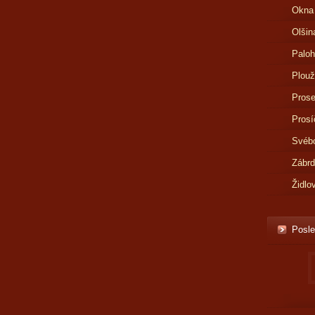
Okna
Olšin
Paloh
Plouž
Prose
Prosí
Svébo
Zábr
Židlo
Posle