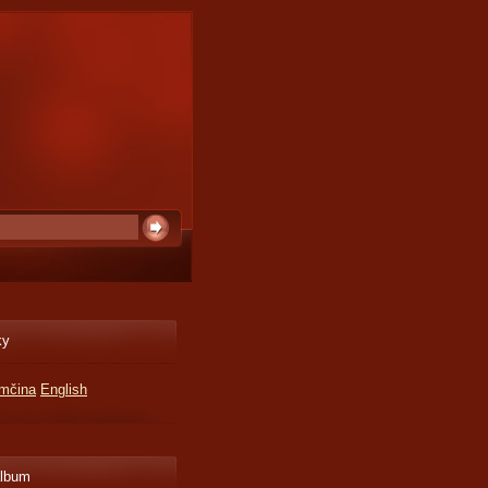
ky
mčina
English
album