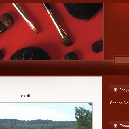
Jazy
okolí
Čeština
Ně
Foto