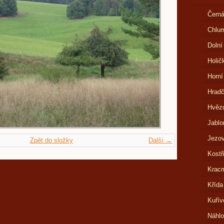
Černá
Chlu
Dolní
Holič
Horní
Hrad
Hvězd
Jablo
Jezov
Zpět do složky
Další →
Kostř
Kracm
Křída
Kuřív
Náhl