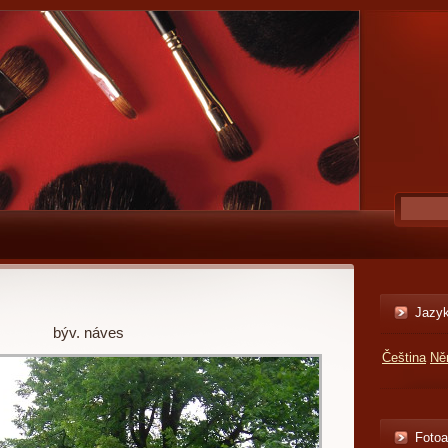
Jazy
býv. náves
Čeština
Ně
Foto