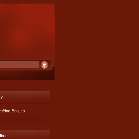
ky
mčina
English
album