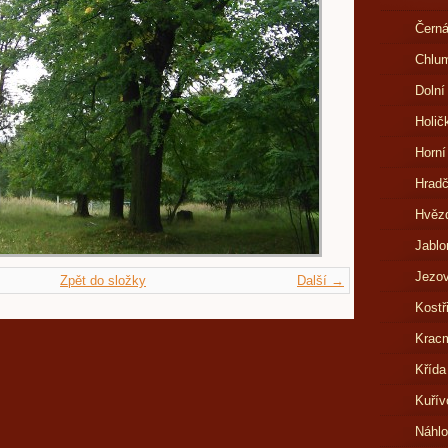
Černá
Chlu
Dolní
Holič
Horní
Hrad
Hvězd
Jablo
Jezov
Zpět do složky
Další →
Kostř
Kracm
Křída
Kuřív
Náhl