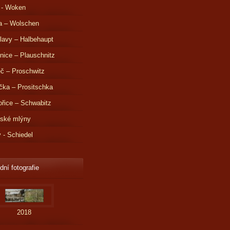
 - Woken
a – Wolschen
lavy – Halbehaupt
nice – Plauschnitz
č – Proschwitz
čka – Prositschka
řice – Schwabitz
dské mlýny
v - Schiedel
dní fotografie
2018