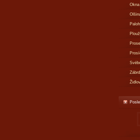
Okna
Olšin
Paloh
Plouž
Prose
Prosí
Svébo
Zábr
Židlo
Posle