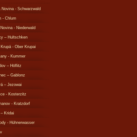
 Novina - Schwarzwald
m - Chlum
 Novina - Niederwald
ky – Hultschken
 Krupá - Ober Krupai
čany - Kummer
ov – Höflitz
nec – Gablonz
á – Jezowai
ice - Kosterzitz
anov - Kratzdorf
 – Kridai
ody - Hühnerwasser
ov