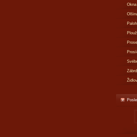
Okna
Olšin
Paloh
Plouž
Prose
Prosí
Svébo
Zábr
Židlo
Posle