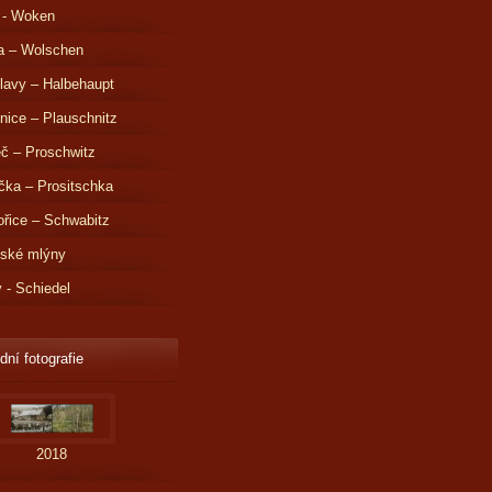
 - Woken
a – Wolschen
lavy – Halbehaupt
nice – Plauschnitz
č – Proschwitz
čka – Prositschka
řice – Schwabitz
dské mlýny
v - Schiedel
dní fotografie
2018