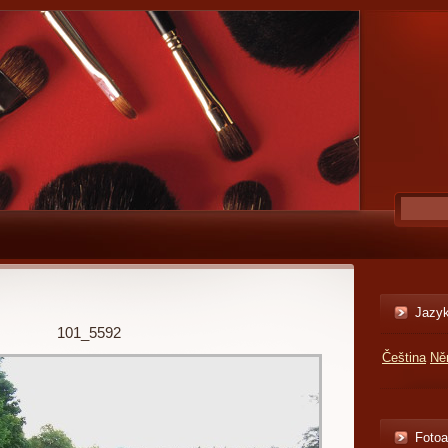
Jazy
101_5592
Čeština
Ně
Foto