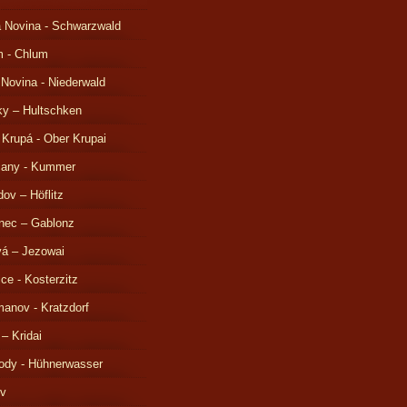
 Novina - Schwarzwald
m - Chlum
 Novina - Niederwald
ky – Hultschken
 Krupá - Ober Krupai
čany - Kummer
ov – Höflitz
nec – Gablonz
á – Jezowai
ice - Kosterzitz
anov - Kratzdorf
 – Kridai
ody - Hühnerwasser
ov