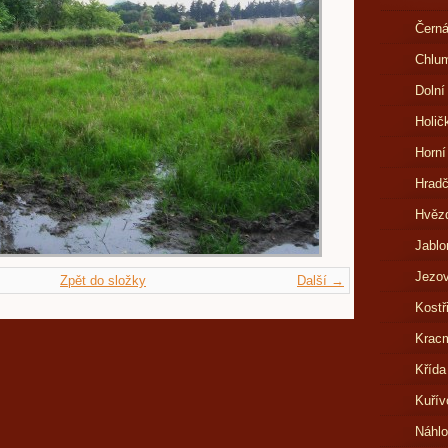
Černá
Chlu
Dolní
Holič
Horní
Hrad
Hvězd
Jablo
Jezov
Zpět do složky
Další →
Kostř
Kracm
Křída
Kuřív
Náhl