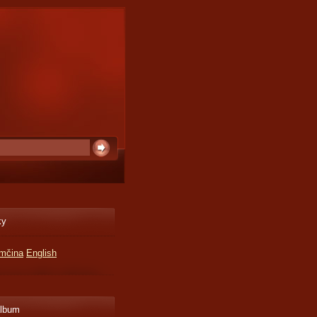
ky
mčina
English
album