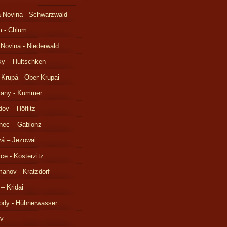
 Novina - Schwarzwald
m - Chlum
 Novina - Niederwald
ky – Hultschken
 Krupá - Ober Krupai
čany - Kummer
ov – Höflitz
nec – Gablonz
á – Jezowai
ice - Kosterzitz
anov - Kratzdorf
 – Kridai
ody - Hühnerwasser
ov