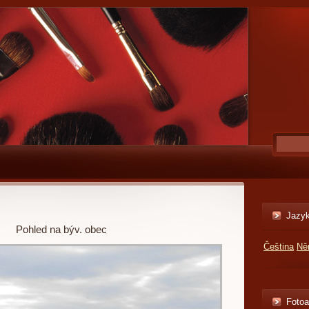
Jazy
Pohled na býv. obec
Čeština
Ně
Foto