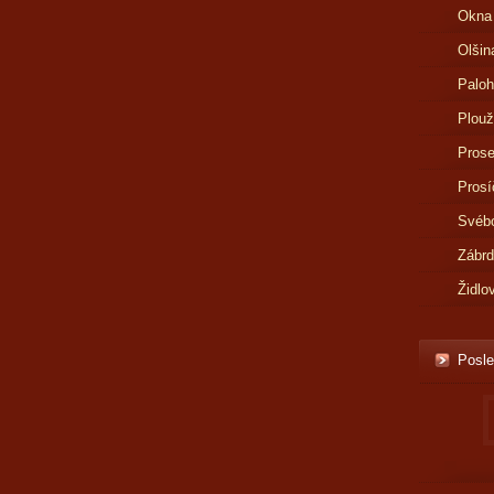
Okna
Olšin
Paloh
Plouž
Prose
Prosí
Svébo
Zábr
Židlo
Posle