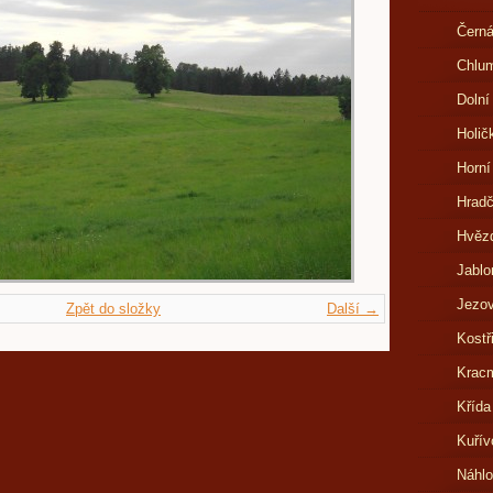
Černá
Chlu
Dolní
Holič
Horní
Hrad
Hvězd
Jablo
Jezov
Zpět do složky
Další →
Kostř
Kracm
Křída
Kuřív
Náhl