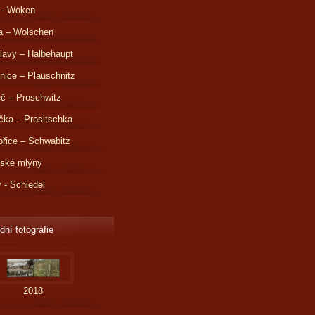
 - Woken
a – Wolschen
lavy – Halbehaupt
nice – Plauschnitz
č – Proschwitz
čka – Prositschka
řice – Schwabitz
dské mlýny
v - Schiedel
dní fotografie
2018