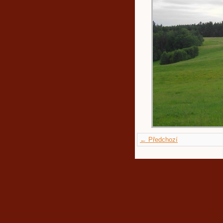
← Předchozí