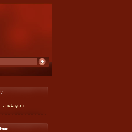
ky
mčina
English
album